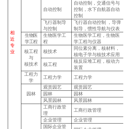
自动控制，交通信号与
自动控制
控制，水下自航器自动
控制
飞行器制导
飞行器自动控制 ，导弹
与控制
制导，惯性导航与仪表
相
生物医
生物医学工
生物医学工程，生物医
近
学工程
程
学工程与仪器
专
同位素分离，核材料，
核工程
核技术
业
核电子学与核技术应用
与
核反应堆工程，核动力
核技术
核工程
装置
工程力
工程力学
工程力学
学
观赏园艺
观赏园艺
园林
园林
园林
风景园林
风景园林
工商行政管
工商行政管理
理
企业管理
企业管理
国际企业管