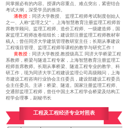
间掌握必有的内容。授课内容重点、难点突出，紧密结合
考试大纲，深受学员的推崇。
潘
教授：
同济大学教授、 监理工程师考试制度创始人
之一、人称
“
监理之父
”
， 上海智慧教育注册监理工程师首
席教学顾问。监理工程师、造价工程师、一级建造师，国
家监理工程师改卷组组长；建设部注册监理工程师教材审
稿人；曾任同济大学建筑管理教研室主任；长期从事建设
工程项目管理、监理工程师等课程的教学与研究工作！
黄教授
：
同济大学教授
,
教授级高工
同济大学桥梁工程
系教师，桥梁与隧道工程专家，上海智慧教育注册监理工
程师首席教师。长期从事桥梁、隧道工程专业的教学、科
研工作，现为同济大学工程建设监理公司高级顾问，上海
市建设工程咨询行业协会主任委员，建设部建设工程委员
会主任委员。主讲：桥梁、隧道。国家注册监理工程师、
交通部监理工程师，曾任中国土木工程学会桥梁及结构工
程学会理事，副秘书长
工程及工程经济专业对照表