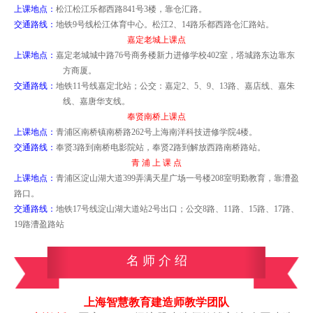
上课地点：
松江
松江乐都西路
841
号
3
楼，靠仓汇路
。
交通路线：
地铁
9
号线松江体育中心。松江
2
、
14
路乐都西路仓汇路站
。
嘉定老城上课点
上课地点：
嘉定老城城中路
76
号商务楼新力进修学校
402
室，塔城路东边靠东
方商厦。
交通路线：
地铁
11
号线嘉定北站；公交：嘉定
2
、
5
、
9
、
13
路、嘉店线、嘉朱
线、嘉唐华支线。
奉贤南桥上课点
上课地点：
青浦
区南桥镇南桥路
262
号上海南洋科技进修学院
4
楼。
交通路线：
奉贤
3
路到
南桥电影院站，
奉贤
2
路到
解放西路南桥路站。
青 浦 上 课 点
上课地点：
青浦区淀山湖大道
399
弄满天星广场一号楼
208
室明勤教育，靠漕盈
路口。
交通路线：
地铁
17
号线淀山湖大道站
2
号出口；公交
8
路、
11
路、
15
路、
17
路、
19
路漕盈路站
名 师 介 绍
上海智慧教育建造师教学团队