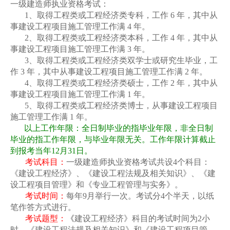
一级建造师执业资格考试：
1
、取得工程类或工程经济类专科，工作
6
年，其中从
事建设工程项目施工管理工作满
4
年。
2
、取得工程类或工程经济类本科，工作
4
年，其中从
事建设工程项目施工管理工作满
3
年。
3
、取得工程类或工程经济类双学士或研究生毕业，工
作
3
年，其中从事建设工程项目施工管理工作满
2
年。
4
、取得工程类或工程经济类硕士，工作
2
年，其中从
事建设工程项目施工管理工作满
1
年。
5
、取得工程类或工程经济类博士，从事建设工程项目
施工管理工作满
1
年。
以上工作年限：全日制毕业的指毕业年限，非全日制
毕业的指工作年限，与毕业年限无关。工作年限计算截止
到报考当年
12
月
31
日。
考试科目：
一级建造师执业资格考试共设
4
个科目：
《建设工程经济》、《建设工程法规及相关知识》、《建
设工程项目管理》和《专业工程管理与实务》。
考试时间：
每年
9
月举行一次。考试分
4
个半天，以纸
笔作答方式进行。
考试题型：
《
建设工程经济》科目的考试时间为
2
小
时，《建设工程法规及相关知识》和《建设工程项目管