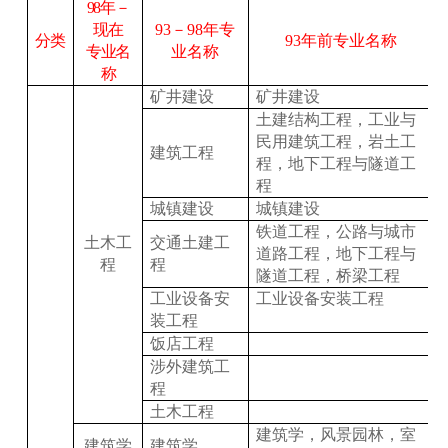
98
年－
现在
93
－
98
年专
分类
93
年前专业名称
专业名
业名称
称
矿井建设
矿井建设
土建结构工程，工业与
民用建筑工程，岩土工
建筑工程
程，地下工程与隧道工
程
城镇建设
城镇建设
铁道工程，公路与城市
土木工
交通土建工
道路工程，地下工程与
程
程
隧道工程，桥梁工程
工业设备安
工业设备安装工程
装工程
饭店工程
涉外建筑工
程
土木工程
建筑学，风景园林，室
建筑学
建筑学