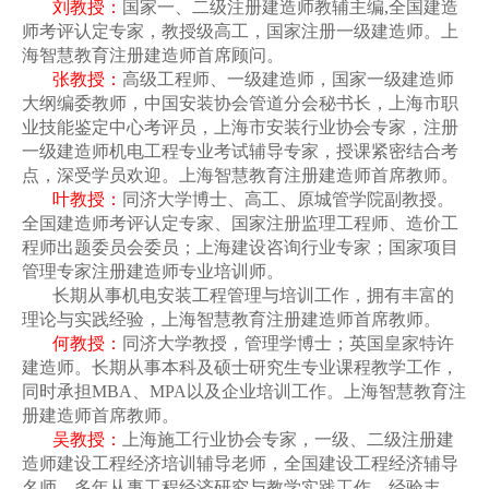
刘
教授：
国家一、二级注册建造师教辅主编
,
全国建造
师考评认定专家，教授级高工，国家注册一级建造师。上
海智慧教育注册建造师首席顾问。
张
教授：
高级工程师、一级建造师，国家一级建造师
大纲编委教师，中国安装协会管道分会秘书长，上海市职
业技能鉴定中心考评员，上海市安装行业协会专家，注册
一级建造师机电工程专业考试辅导专家，授课紧密结合考
点，深受学员欢迎。上海智慧教育注册建造师首席教师。
叶
教授：
同济大学博士、高工、原城管学院副教授。
全国建造师考评认定专家、国家注册监理工程师、造价工
程师出题委员会委员；上海建设咨询行业专家；国家项目
管理专家注册建造师专业培训师。
长期从事机电安装工程管理与培训工作，拥有丰富的
理论与实践经验，上海智慧教育注册建造师首席教师。
何教授：
同济大学教授，管理学博士；英国皇家特许
建造师。长期从事本科及硕士研究生专业课程教学工作，
同时承担
MBA
、
MPA
以及企业培训工作。上海智慧教育注
册建造师首席教师。
吴
教授：
上海施工行业协会专家，一级、二级注册建
造师建设工程经济培训辅导老师，全国建设工程经济辅导
名师。多年从事工程经济研究与教学实践工作，经验丰