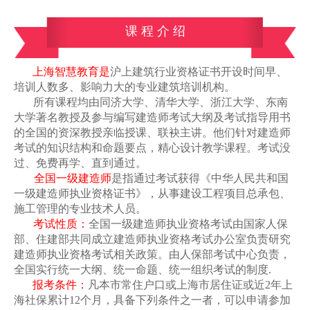
课 程 介 绍
上海智慧教育是
沪上
建筑行业资格证书开设时间早、
培训人数多、影响力大的专业建筑培训机构。
所有课程均由同济大学、清华大学、浙江大学、东南
大学
著名教授及
参与编写建造师考试大纲及考试指导用书
的全国的资深教授亲临授课、
联袂主讲。
他们
针对建造师
考试的知识结构和命题要点，精心设计教学课程。
考试没
过、免费再学、直到通过。
全国一级建造师
是指通过考试获得《中华人民共和国
一级建造师执业资格证书》，从事建设工程项目总承包、
施工管理的专业技术人员。
考试性质：
全国一级建造师执业资格考试由国家人保
部、住建部共同成立建造师执业资格考试办公室负责研究
建造师执业资格考试相关政策。由人保部考试中心负责，
全国实行统一大纲、统一命题、统一组织考试的制度
.
报考条件：
凡本市常住户口或上海市居住证或近2年上
海社保累计12个月，
具备下列条件之一者，可以申请参加