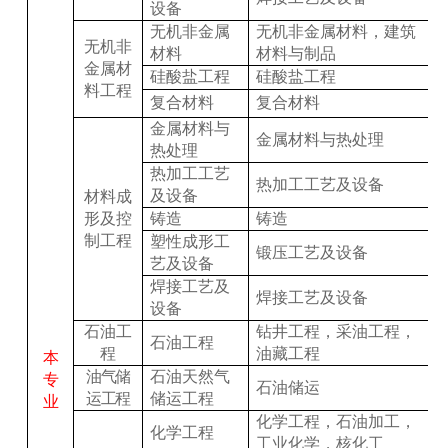
设备
无机非金属
无机非金属材料，建筑
无机非
材料
材料与制品
金属材
硅酸盐工程
硅酸盐工程
料工程
复合材料
复合材料
金属材料与
金属材料与热处理
热处理
热加工工艺
热加工工艺及设备
及设备
材料成
形及控
铸造
铸造
制工程
塑性成形工
锻压工艺及设备
艺及设备
焊接工艺及
焊接工艺及设备
设备
石油工
钻井工程，采油工程，
石油工程
程
油藏工程
本
油气储
石油天然气
专
石油储运
运工程
储运工程
业
化学工程，石油加工，
化学工程
工业化学，核化工