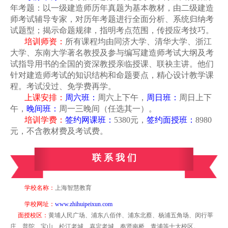
年考题：以
一级建造师
历年真题为基本教材，由二级建造
师考试辅导专家，对历年考题进行全面分析、系统归纳考
试题型；揭示命题规律，指明考点范围，传授应考技巧。
培训师资：
所有课程均由同济大学、清华大学、浙江
大学、东南大学
著名教授及
参与编写建造师考试大纲及考
试指导用书的全国的资深教授亲临授课、
联袂主讲。
他们
针对建造师考试的知识结构和命题要点，精心设计教学课
程。
考试没过、免学费再学。
上课安排：
周六班：
周六上下午，
周日班：
周日上下
午，
晚间班：
周一三晚间（任选其一）。
培训学费：
签约网课班：
5380元，
签约面授班：
8980
元，不含教材费及考试费。
联 系 我 们
学校名称：
上海智慧教育
学校网址：
www.zhihuipeixun.com
面授校区：
黄埔人民广场、浦东八佰伴、浦东北蔡、杨浦五角场、闵行莘
庄、普陀、宝山、松江老城、嘉定老城、奉贤南桥、青浦等十大校区。