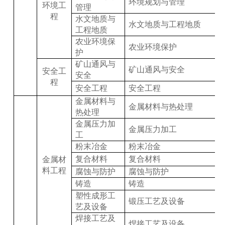
环境规划与管理
环境工
管理
程
水文地质与
水文地质与工程地质
工程地质
农业环境保
农业环境保护
护
矿山通风与
矿山通风与安全
安全工
安全
程
安全工程
安全工程
金属材料与
金属材料与热处理
热处理
金属压力加
金属压力加工
工
粉末冶金
粉末冶金
复合材料
复合材料
金属材
料工程
腐蚀与防护
腐蚀与防护
铸造
铸造
塑性成形工
锻压工艺及设备
艺及设备
焊接工艺及
焊接工艺及设备