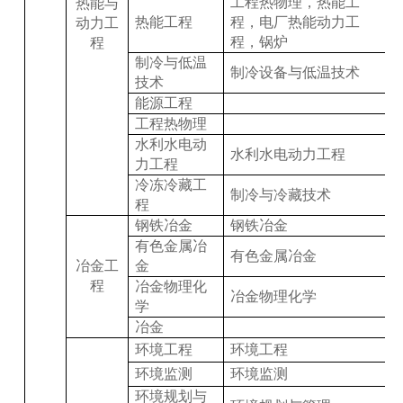
工程热物理，热能工
热能与
热能工程
程，电厂热能动力工
动力工
程，锅炉
程
制冷与低温
制冷设备与低温技术
技术
能源工程
工程热物理
水利水电动
水利水电动力工程
力工程
冷冻冷藏工
制冷与冷藏技术
程
钢铁冶金
钢铁冶金
有色金属冶
有色金属冶金
冶金工
金
程
冶金物理化
冶金物理化学
学
冶金
环境工程
环境工程
环境监测
环境监测
环境规划与