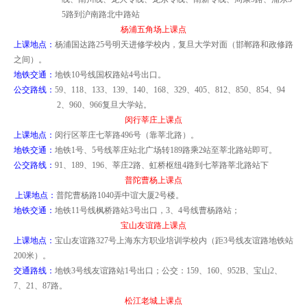
5
路到沪南路北中路站
杨浦五角场上课点
上课地点：
杨浦
国达路
25
号明天进修学校内，复旦大学对面（邯郸路和政修路
之间）。
地铁交通：
地铁
10
号线国权路站
4
号出口
。
公交路线：
59
、
118
、
133
、
139
、
140
、
168
、
329
、
405
、
812
、
850
、
854
、
94
2
、
960
、
966
复旦大学站。
闵行莘庄上课点
上课地点：
闵行区莘庄七莘路
496
号（靠莘北路）。
地铁交通：
地铁
1
号、
5
号线莘庄站北广场转
189
路乘
2
站至莘北路站即可。
公交路线：
91
、
189
、
196
、莘庄
2
路、虹桥枢纽
4
路到七莘路莘北路站下
普陀
曹杨
上课点
上课地点：
普陀
曹杨路
1040
弄中谊大厦
2
号楼。
地铁交通：
地铁
11
号线枫桥路站
3
号出口，
3
、
4
号线曹杨路站；
宝山友谊路上课点
上课地点：
宝山友谊路
327
号上海东方职业培训学校内（距
3
号线友谊路地铁站
200
米
）。
交通路线：
地铁
3
号线友谊路站
1
号出口；公交：
159
、
160
、
952B
、宝山
2
、
7
、
21
、
87
路。
松江老城上课点