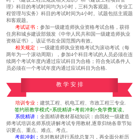
理》科目的考试时间均为
3
小时，三科为客观题。《专业工
程管理与实务》科目的考试时间为
4
小时。试题包括主观题
和客观题。
考试证书：
参加一级建造师执业资格考试合格，获得
住房和城乡建设部颁发
《中华人民共和国一级建造师执业
资格证书》。该证书在全国范围内有效。
相关规定：
一级建造师执业资格考试为滚动考试（每
两年为一个滚动周期），参加
4
个科目考试的人员必须在连
续两个考试年度内通过应试科目为合格；符合免试条件人
员必须在一个考试年度内通过应试科目为合格
.
教 学 安 排
培训专业：
建筑工程、机电工程、市政工程三专业
.
签约班教学模式
=系统精讲
+
考前冲刺
+
免学费复读。
系统精讲：
全面精讲教材基础知识
：由我校一级建造
师考试培训名师
系统讲解考试专用教材
,
逐章归纳各章节知
识要点、重点、难点、考点。
考前冲刺：
先对教材进行系统总复习，再全面分析历