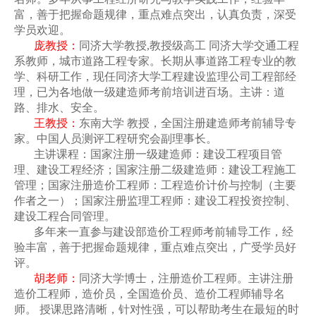
富，善于把握命题规律，重点难点突出，认真负责，深受
学员欢迎。
庞
教授：
同济大学教授
,
教授级高工 同济大学交通工程
系教师，城市道路工程专家。长期从事道路工程专业的教
学、科研工作，现任同济大学工程建设监理公司工程部经
理，已为各地做一级建造师考前培训进百场。主讲：道
路、排水、安全。
王
教授：
东南大学
教授，全国注册建造师考前辅导专
家。中国人员测评工程研究会副理事长。
主讲课程：国家注册一级建造师：建设工程项目管
理、建设工程经济；国家注册二级建造师：建设工程施工
管理；国家注册造价工程师：工程造价计价与控制（主要
作者之一）；国家注册监理工程师：建设工程投资控制、
建设工程合同管理。
多年来一直参与建设部造价工程师考前辅导工作，经
验丰富，善于把握命题规律，重点难点突出，广受学员好
评。
胡
老师：
同济大学博士，注册造价工程师。主讲注册
造价工程师，造价员，全国造价员、造价工程师辅导名
师。 授课思路清晰，针对性强，可以帮助考生在最短的时