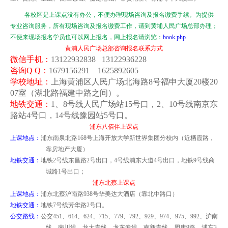
各校区是上课点没有办公，不便办理现场咨询及报名缴费手续。为提供
专业咨询服务，所有现场咨询及报名缴费工作，请到黄埔人民广场总部办理；
不便来现场报名学员也可以网上报名，网上报名请浏览：
book.php
黄浦人民广场总部咨询报名联系方式
微信手机：
13122932838 13122936228
咨询
Q Q
：
1679156291 1625892605
学校地址：
上海黄浦区人民广场北海路
8
号福申大厦
20
楼
20
07
室（湖北路福建中路之间）。
地铁交通：
1
、
8
号线人民广场站
15
号口，
2
、
10
号线南京东
路站
4
号口，
14
号线豫园站
5
号口。
浦东八佰伴上课点
上课地点：
浦东
南泉北路
168
号上海开放大学新世界集团分校内（近栖霞路，
靠房地产大厦）
地铁交通：
地铁
2
号线东昌路
2
号出口，
4
号线浦东大道
4
号出口，地铁
9
号线商
城路
1
号出口；
浦东北蔡上课点
上课地点：
浦东北蔡沪南路
938
号华美达大酒店（靠北中路口）
地铁交通：
地铁
7
号线芳华路
2
号口。
公交路线：
公交
451
、
614
、
624
、
715
、
779
、
792
、
929
、
974
、
975
、
992
、沪南
线、南川线、龙大专线、龙东专线、南新专线、周康
9
路、浦东
3