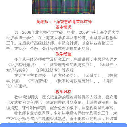
黄老师：上海智慧教育首席讲师
基本情况
男，
2006
年北京师范大学硕士毕业，
2009
年获上海交通大学
经济学博士学位，在上海某大学多年从事经济、金融等课程教学
工作。先后获得高级经济师、中级会计师、基金从业资格证证
书。在经济、金融、会计等领域有深厚知识功底。
教学经验
多年从事经济师教学及研究工作，先后讲授：中级经济师之
《经济基础知识》、《工商管理专业知识与实务》、《金融专业
知识与实务》、《邮电经济专》等课程。
在大学里主要讲授：《西方经济学》、《金融学》、《投资
学原理》、《市场营销》、《概率论与数理统计》、、《博弈
论》等课程。
教学风格
教学简洁明快，擅长把复杂的理论讲解得深入浅出。喜欢用
启发式案例导入理论，然后用理论升华案例。上课思路清晰、条
理清楚。课件制作精美，配合必要的板书，课堂视觉呈现丰富。
黄老师专业功底深厚，多年从事经济师教学及研究工作，对
中级经济师考试历年题型极其熟悉。
善于把握命题规律，
授课重
点、难点突出。
课后认真负责，经常和学员微信互动、解答难